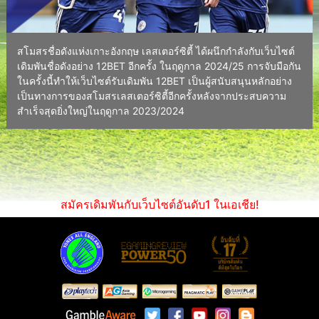
สโมสรชื่อดังแห่งเกาะอังกฤษ เลสเตอร์ซิตี้ ได้ผนึกกำลังกับเว็บไซต์
เดิมพันชื่อดังอย่าง 12BET อีกครั้ง ในฤดูกาล 2024/25 การจับมือกัน
ในครั้งนี้ทำให้เว็บไซต์รับเดิมพัน 12BET เป็นผู้สนับสนุนหลักอย่าง
เป็นทางการของสโมสรเลสเตอร์ซิตี้อีกครั้งหลังจากประสบความ
สำเร็จสุดยิ่งใหญ่ในฤดูกาล 2023/2024
สมัครเดิมพันกับเว็บไซต์อันดับ1 ในเอเชีย!