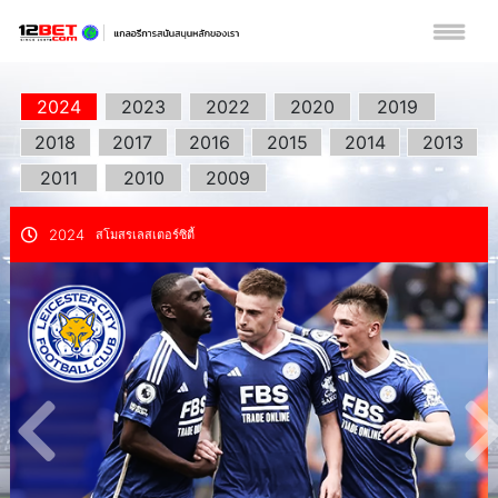
2024
2023
2022
2020
2019
2018
2017
2016
2015
2014
2013
2011
2010
2009
2024
สโมสรเลสเตอร์ซิตี้